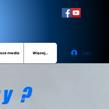
Zaloguj się
sze media
Więcej...
by ?