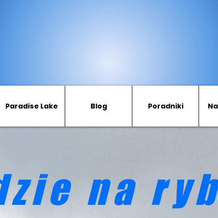
Paradise Lake
Blog
Poradniki
Na
dzie na ry