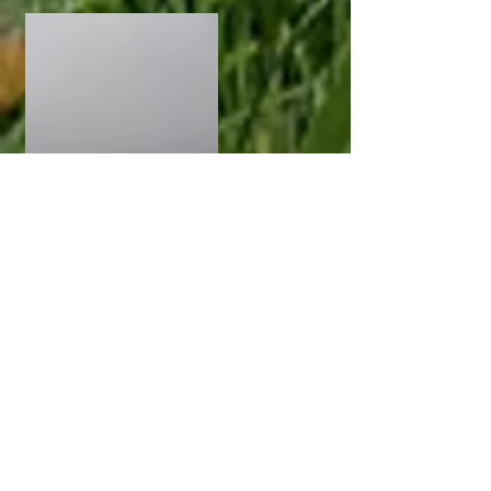
Klik
zie
beschrijvi
ng