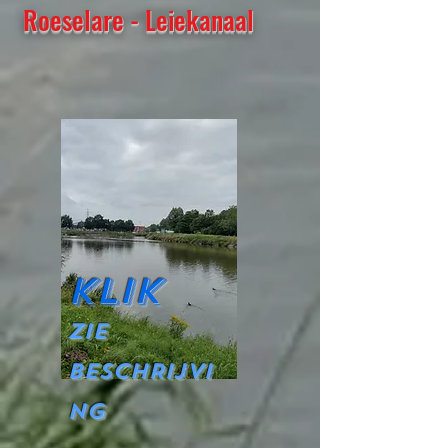
Roeselare - Leiekanaal
Klik
ZIE
BESCHRIJVI
NG