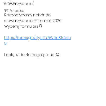
Łowiska
stowarzyszenie:) 
PFT Paradise
Rozpoczynamy nabór do 
stowarzyszenia PFT na rok 2026 
Wypełnij formularz 👇
https://forms.gle/typs2Y5Wdu81x5bh
8
I dołącz do Naszego grona 😀