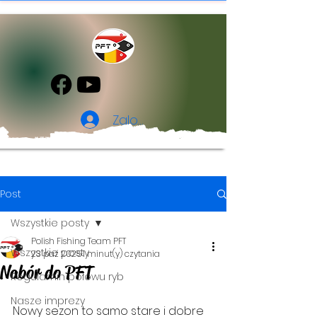
Zaloguj się
Post
Wszystkie posty
Polish Fishing Team PFT
Wszystkie posty
23 paź 2025
1 minut(y) czytania
Nabór do PFT
Regulamin połowu ryb
Nasze imprezy
Nowy sezon to samo stare i dobre 